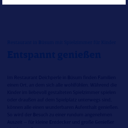
Restaurant in Büsum mit Spielzimmer für Kinder
Entspannt genießen
Im Restaurant Deichperle in Büsum finden Familien
einen Ort, an dem sich alle wohlfühlen. Während die
Kinder im liebevoll gestalteten Spielzimmer spielen
oder draußen auf dem Spielplatz unterwegs sind,
können alle einen wunderbaren Aufenthalt genießen.
So wird der Besuch zu einer rundum angenehmen
Auszeit – für kleine Entdecker und große Genießer