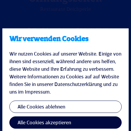
Restaurant Deichperle
Frühstück
: täglich von 7.00 - 11.00 Uhr
Mittagskarte
: 12.30 – 16.00 Uhr
Wir verwenden Cookies
Kaffee & Kuchen
: 12.30 – 16.30 Uhr
Abendkarte
: 17.00 – 21.00 Uhr
Wir nutzen Cookies auf unserer Website. Einige von
Terrasse
: 12.30 – 22.00 Uhr (je nach Wetterlage)
ihnen sind essenziell, während andere uns helfen,
diese Website und Ihre Erfahrung zu verbessern.
Weitere Informationen zu Cookies auf auf Website
+49 4834 96211 543
finden Sie in unserer
Datenschutzerklärung
und zu
uns im
Impressum
.
Tisch reservieren
Alle Cookies ablehnen
Alle Cookies akzeptieren